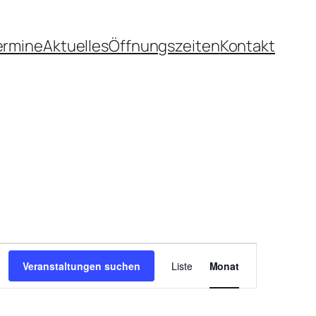
ermine
Aktuelles
Öffnungszeiten
Kontakt
Veranstaltung
Ansichten-
Veranstaltungen suchen
Liste
Monat
Navigation