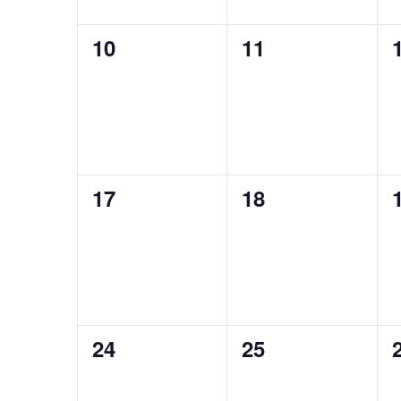
0
0
10
11
Veranstaltungen,
Veranstaltunge
0
0
17
18
Veranstaltungen,
Veranstaltunge
0
0
24
25
Veranstaltungen,
Veranstaltunge