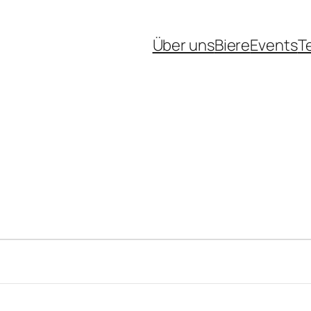
Über uns
Biere
Events
T