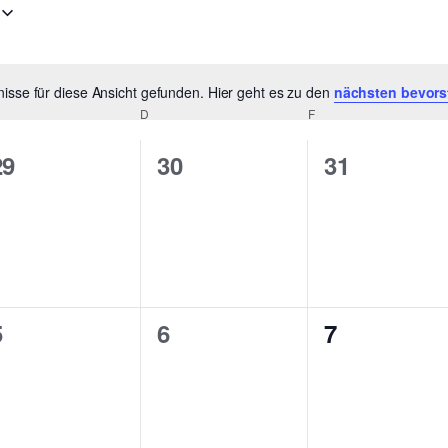
isse für diese Ansicht gefunden. Hier geht es zu den
nächsten bevors
Hinweis
TTWOCH
D
DONNERSTAG
F
FREITAG
0
0
0
29
30
31
n,
Veranstaltungen,
Veranstaltungen,
Veranstalt
0
0
0
5
6
7
n,
Veranstaltungen,
Veranstaltungen,
Veranstalt