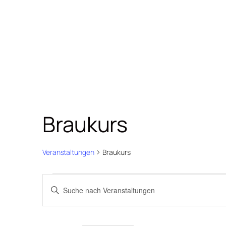
Braukurs
Veranstaltungen
Braukurs
Veranstaltungen
Veranstaltungen
Bitte
Suche
Schlüsselwort
und
eingeben.