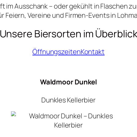
ft im Ausschank – oder gekühlt in Flaschen z
für Feiern, Vereine und Firmen-Events in Loh
Unsere Biersorten im Überblic
Öffnungszeiten
Kontakt
Waldmoor Dunkel
Dunkles Kellerbier