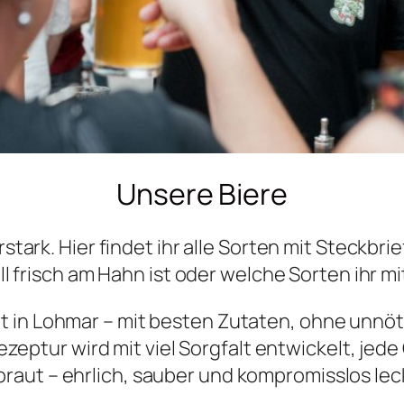
Unsere Biere
rstark. Hier findet ihr alle Sorten mit Steckb
ll frisch am Hahn ist oder welche Sorten ihr 
t in Lohmar – mit besten Zutaten, ohne unnöt
Rezeptur wird mit viel Sorgfalt entwickelt, j
raut – ehrlich, sauber und kompromisslos lec