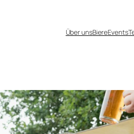
Über uns
Biere
Events
T