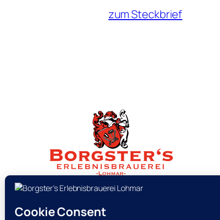
zum Steckbrief
Brauerei · Schankraum · Events