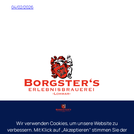
04/02/2026
Brauerei · Schankraum · Events
Preisliste