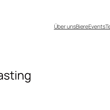
Über uns
Biere
Events
T
asting