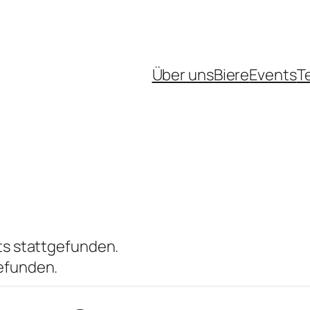
Über uns
Biere
Events
T
ts stattgefunden.
efunden.